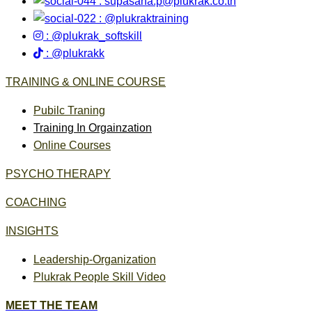
:
supasana.p@plukrak.co.th
: @plukraktraining
: @plukrak_softskill
: @plukrakk
TRAINING & ONLINE COURSE
Pubilc Traning
Training In Orgainzation
Online Courses
PSYCHO THERAPY
COACHING
INSIGHTS
Leadership-Organization
Plukrak People Skill Video
MEET THE TEAM