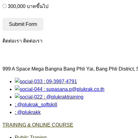
300,000 บาทขึ้นไป
Submit Form
ติดต่อเรา
ติดต่อเรา
999 A Space Mega Bangna Bang Phli Yai, Bang Phli District,
: 09-3997-4791
:
supasana.p@plukrak.co.th
: @plukraktraining
: @plukrak_softskill
: @plukrakk
TRAINING & ONLINE COURSE
Pubilc Traning