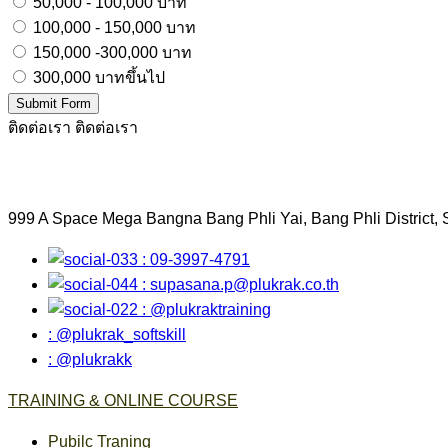
50,000 - 100,000 บาท
100,000 - 150,000 บาท
150,000 -300,000 บาท
300,000 บาทขึ้นไป
Submit Form
ติดต่อเรา
ติดต่อเรา
999 A Space Mega Bangna Bang Phli Yai, Bang Phli District,
: 09-3997-4791
:
supasana.p@plukrak.co.th
: @plukraktraining
: @plukrak_softskill
: @plukrakk
TRAINING & ONLINE COURSE
Pubilc Traning