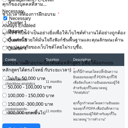
คุกกี้ของบุคคลที่สาม
...
Necessary
ช่วงเวลาที่ต้องการฝึกอบรม
Necessary
Quarter 1
Always Enabled
Quarter 2
คุกกี้ที่จำเป็นจำเป็นอย่างยิ่งเพื่อให้เว็บไซต์ทำงานได้อย่างถูกต้อง
คุกกี้เหล่านี้ช่วยให้มั่นใจถึงฟังก์ชันพื้นฐานและคุณลักษณะด้าน
Quarter 3
ความปลอดภัยของเว็บไซต์โดยไม่ระบุชื่อ.
Quarter 4
Cookie
Duration
Description
งบประมาณฝึกอบรมเบื้องต้นต่อหลักสูตร (เพื่อให้ออกแบบ
หลักสูตรได้ตรงโจทย์ กับระยะเวลา)
คุกกี้นี้กำหนดโดยปลั๊กอินความ
ยินยอมของคุกกี้ PDPA คุกกี้ใช้
ไม่เกิน 50,000 บาท
cookielawinfo-
11 months
เพื่อจัดเก็บความยินยอมของผู้ใช้
checkbox-analytics
50,000 - 100,000 บาท
สำหรับคุกกี้ในหมวดหมู่
"Analytics"
100,000 - 150,000 บาท
คุกกี้ถูกกำหนดโดยความยินยอม
150,000 -300,000 บาท
ของคุกกี้ PDPA เพื่อบันทึกความ
cookielawinfo-
11 months
300,000 บาทขึ้นไป
checkbox-functional
ยินยอมของผู้ใช้สำหรับคุกกี้ใน
หมวดหมู่ "การทำงาน"