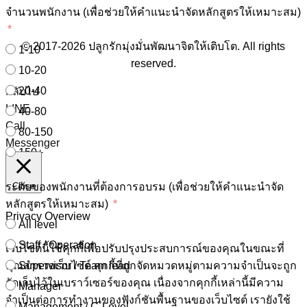
จำนวนพนักงาน (เพื่อช่วยให้คำแนะนำจัดหลักสูตรให้เหมาะสม)
© 2017-2026 ปลูกรักมุ่งมั่นพัฒนาจิตให้เติบโต. All rights
1-10
reserved.
10-20
20-40
กลับไป
LINE
40-80
Call
80-150
Messenger
150+
ระดับของพนักงานที่ต้องการอบรม (เพื่อช่วยให้คำแนะนำจัด
Close
หลักสูตรให้เหมาะสม)
Privacy Overview
All level
Staff / Operation
เว็บไซต์นี้ใช้คุกกี้เพื่อปรับปรุงประสบการณ์ของคุณในขณะที่
คุณสำรวจเว็บไซต์ คุกกี้ที่ถูกจัดหมวดหมู่ตามความจำเป็นจะถูก
Supervisor / Team lead
จัดเก็บไว้ในเบราว์เซอร์ของคุณ เนื่องจากคุกกี้เหล่านี้มีความ
Manager
จำเป็นต่อการทำงานของฟังก์ชันพื้นฐานของเว็บไซต์ เรายังใช้
Management / C-Level