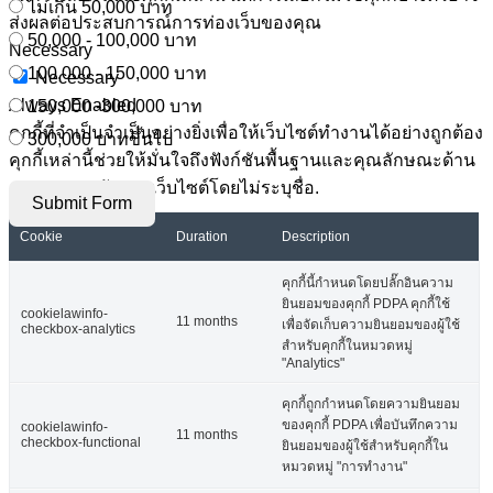
ไม่เกิน 50,000 บาท
ส่งผลต่อประสบการณ์การท่องเว็บของคุณ
50,000 - 100,000 บาท
Necessary
100,000 - 150,000 บาท
Necessary
Always Enabled
150,000 -300,000 บาท
คุกกี้ที่จำเป็นจำเป็นอย่างยิ่งเพื่อให้เว็บไซต์ทำงานได้อย่างถูกต้อง
300,000 บาทขึ้นไป
คุกกี้เหล่านี้ช่วยให้มั่นใจถึงฟังก์ชันพื้นฐานและคุณลักษณะด้าน
ความปลอดภัยของเว็บไซต์โดยไม่ระบุชื่อ.
Submit Form
Cookie
Duration
Description
คุกกี้นี้กำหนดโดยปลั๊กอินความ
ยินยอมของคุกกี้ PDPA คุกกี้ใช้
cookielawinfo-
11 months
เพื่อจัดเก็บความยินยอมของผู้ใช้
checkbox-analytics
สำหรับคุกกี้ในหมวดหมู่
"Analytics"
คุกกี้ถูกกำหนดโดยความยินยอม
ของคุกกี้ PDPA เพื่อบันทึกความ
cookielawinfo-
11 months
checkbox-functional
ยินยอมของผู้ใช้สำหรับคุกกี้ใน
หมวดหมู่ "การทำงาน"