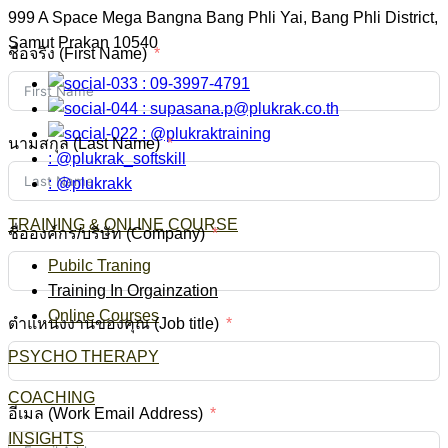
999 A Space Mega Bangna Bang Phli Yai, Bang Phli District,
Samut Prakan 10540
ชื่อจริง (First Name)
: 09-3997-4791
:
supasana.p@plukrak.co.th
: @plukraktraining
นามสกุล (Last Name)
: @plukrak_softskill
: @plukrakk
TRAINING & ONLINE COURSE
ชื่อองค์กร/บริษัท (Company)
Pubilc Traning
Training In Orgainzation
Online Courses
ตำแหน่งงานของคุณ (Job title)
PSYCHO THERAPY
COACHING
อีเมล (Work Email Address)
INSIGHTS