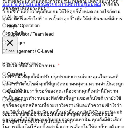
ระดับของพนักงานที่ต้องการอบรม (เพื่อช่วยให้คำแนะนำจัด
นโยบายความเป็นส่วนตัวของเราเพื่อเรียนรู้เพิ่มเติม
การคลิก
หลักสูตรให้เหมาะสม)
"ยอมรับ" แสดงว่าคุณยินยอมให้ใช้คุกกี้ทั้งหมด อย่างไรก็ตาม
All level
คุณสามารถเข้าไปที่ "การตั้งค่าคุกกี้" เพื่อให้คำยินยอมที่มีการ
Staff / Operation
ควบคุม
ตั้งค่า
ยืนยัน
Supervisor / Team lead
Manager
Close
Management / C-Level
Privacy Overview
ช่วงเวลาที่ต้องการฝึกอบรม
Quarter 1
เว็บไซต์นี้ใช้คุกกี้เพื่อปรับปรุงประสบการณ์ของคุณในขณะที่
Quarter 2
คุณสำรวจเว็บไซต์ คุกกี้ที่ถูกจัดหมวดหมู่ตามความจำเป็นจะถูก
จัดเก็บไว้ในเบราว์เซอร์ของคุณ เนื่องจากคุกกี้เหล่านี้มีความ
Quarter 3
จำเป็นต่อการทำงานของฟังก์ชันพื้นฐานของเว็บไซต์ เรายังใช้
Quarter 4
คุกกี้ของบุคคลที่สามที่ช่วยเราวิเคราะห์และทำความเข้าใจว่า
คุณใช้เว็บไซต์นี้อย่างไร คุกกี้เหล่านี้จะถูกเก็บไว้ในเบราว์เซอร์
งบประมาณฝึกอบรมเบื้องต้นต่อหลักสูตร (เพื่อให้ออกแบบ
ของคุณเมื่อได้รับความยินยอมจากคุณเท่านั้น คุณยังมีตัวเลือก
หลักสูตรได้ตรงโจทย์ กับระยะเวลา)
ในการเลือกไม่ใช้คุกกี้เหล่านี้ แต่การเลือกไม่ใช้คุกกี้บางตัวอาจ