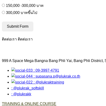
150,000 -300,000 บาท
300,000 บาทขึ้นไป
Submit Form
ติดต่อเรา
ติดต่อเรา
999 A Space Mega Bangna Bang Phli Yai, Bang Phli District,
: 09-3997-4791
:
supasana.p@plukrak.co.th
: @plukraktraining
: @plukrak_softskill
: @plukrakk
TRAINING & ONLINE COURSE